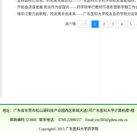
·
金秋返校忆师恩，药苑繁花敬匠心——广东医科大学药学院校友重返母校，.
·
开拓奋进谋发展 担当作为促提升——药学院举行教师节表彰暨新学期工作
·
珠中江聚力启新程，校友携手创未来——广东医科大学校友会药学院分会珠.
.
共77条
上页
1
2
3
4
5
地址：广东省东莞市松山湖科技产业园西区新城大道1号广东医科大学计算机楼5楼
邮政编码:523808 联系电话： 0769-22896557 Email:yxy503@gdmu.edu.cn
Copyright© 2015 广东医科大学药学院