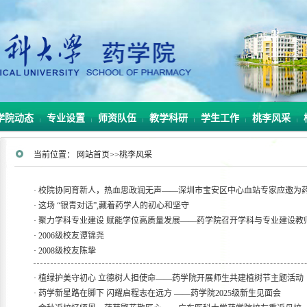
学院动态
专业设置
师资队伍
教学科研
学生工作
桃李风采
|
|
|
|
|
|
当前位置：
网站首页
>>
桃李风采
·
校院协同育新人，热血思政润无声——深圳市宝安区中心血站专家应邀为药.
·
这场 “银青对话”,藏着药学人的初心和坚守
·
聚力学科专业建设 赋能学位高质量发展——药学院召开学科与专业建设教师.
·
2006级校友谭锦尧
·
2008级校友陈挚
·
植绿护美守初心 立德树人担使命——药学院开展师生共建植树节主题活动
·
药学新星路在脚下 闪耀启程志在远方 ——药学院2025级新生见面会